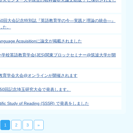
研究センター大学院生の教科書研究論文助成 』に採択されまし
50回大会記念特別誌『英語教育学の今―実践と理論の統合―』
した。
nd Language Acquisitionに論文が掲載されました
小学校英語教育学会(JES)関東ブロックセミナー@筑波大学が開
科教育学会大会@オンラインが開催されます
第50回記念埼玉研究大会で発表します。
cientific Study of Reading (SSSR) で発表をしました
1
2
3
»