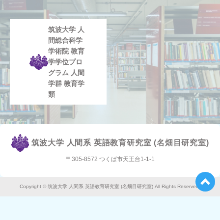
筑波大学 人
間総合科学
学術院 教育
学学位プロ
グラム 人間
学群 教育学
類
筑波大学 人間系 英語教育研究室 (名畑目研究室)
〒305-8572
つくば市天王台1-1-1
Copyright © 筑波大学 人間系 英語教育研究室 (名畑目研究室) All Rights Reserved.