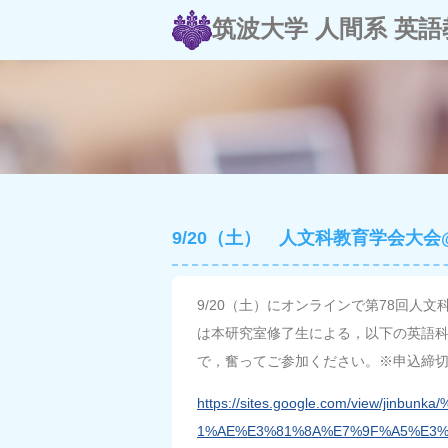
筑波大学 人間系 英語
9/20（土） 人文科教育学会大
9/20（土）にオンラインで第78回人文科
は本研究室修了生による，以下の英語
で，奮ってご参加ください。※申込締
https://sites.google.com/view/j
1%AE%E3%81%8A%E7%9F%A5%E3%8