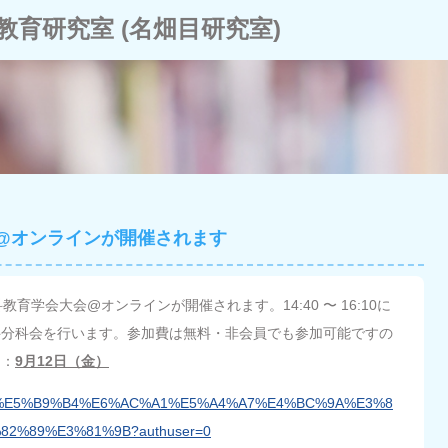
教育研究室 (名畑目研究室)
会@オンラインが開催されます
教育学会大会@オンラインが開催されます。14:40 〜 16:10に
科分科会を行います。参加費は無料・非会員でも参加可能ですの
切：
9月12日（金）
inbunka/%E5%B9%B4%E6%AC%A1%E5%A4%A7%E4%BC%9A%E3%8
2%89%E3%81%9B?authuser=0