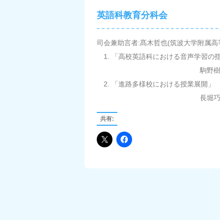
英語科教育分科会
司会兼助言者:髙木哲也(筑波大学附属高等
1. 「高校英語科における音声学習
駒野樹(茨城県立日立第一
2. 「進路多様校における授業展開
長堀巧(千葉県立野田中央
共有: